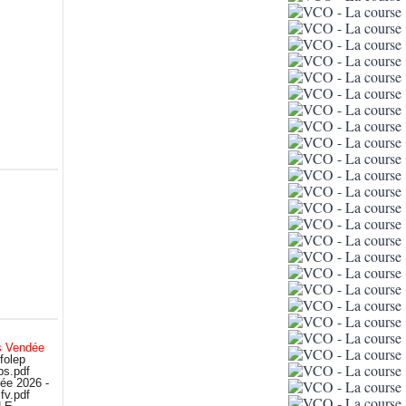
s Vendée
folep
bs.pdf
ée 2026 -
fv.pdf