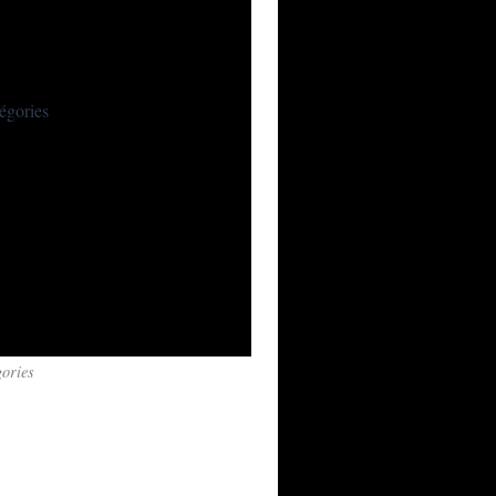
2 Juillet La Rand'Olonne au départ des Sables d'Olonne RDV
ories