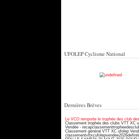
UFOLEP Cyclisme National
Dernières Brèves
Le VCO remporte le trophée des club de
Classement trophée des clubs VTT XC u
Vendée - recapclassementtropheedesclu
Classement général VTT XC ufolep Vend
classementvttxcufolepvendee2026definiti