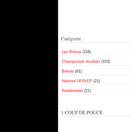
Catégorie
Les Brèves
(118)
Championnat résultats
(103)
Brèves
(61)
National UFOLEP
(21)
Randonnées
(21)
1 COUP DE POUCE