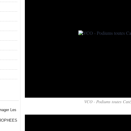
VCO - Podiums toutes Caté
TROPHEES