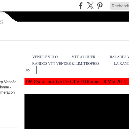
S
VENDEE VÉLO
VTT À LOUER
BALADES 
RANDOS VTT VENDÉE & LIMITROPHES
LA RAN
85
19è Cyclosportive De L'Ile D'Olonne - 8 Mai 2017
lep Vendée
lonne -
omération