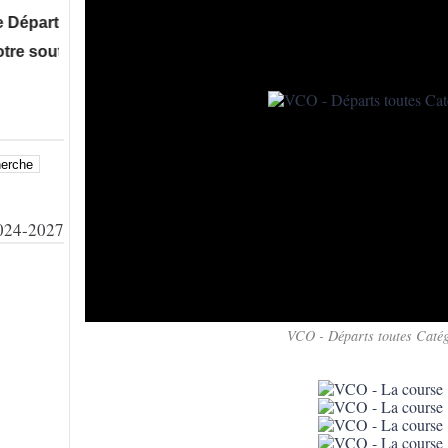
tementale Vtt xc Ufolep à Talmont St Hilaire, ...puis le 1
utien à bientôt sur nos manifestations !
24-2027
VCO - Départs toutes Catég