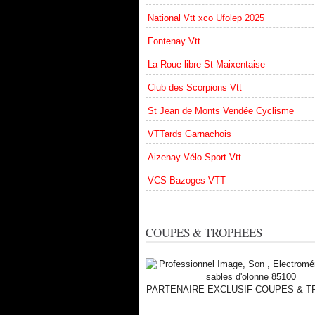
National Vtt xco Ufolep 2025
Fontenay Vtt
La Roue libre St Maixentaise
Club des Scorpions Vtt
St Jean de Monts Vendée Cyclisme
VTTards Garnachois
Aizenay Vélo Sport Vtt
VCS Bazoges VTT
COUPES & TROPHEES
PARTENAIRE EXCLUSIF COUPES & 