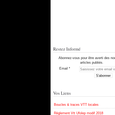
Restez Informé
Abonnez-vous pour être averti des n
articles publiés.
Email
Vos Liens
Boucles & traces VTT locales
Règlement Vtt Ufolep modif.2018