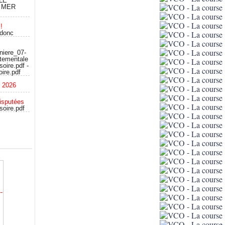
LE
 MER
!
 donc
niere_07-
rtementale
oire.pdf -
ire.pdf
c 2026
isputées
soire.pdf
-