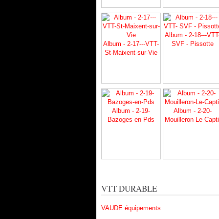
Album - 2-18---VTT
Album - 2-17---VTT-
SVF - Pissotte
St-Maixent-sur-Vie
Album - 2-19-
Album - 2-20-
Bazoges-en-Pds
Mouilleron-Le-Capti
VTT DURABLE
VAUDE équipements