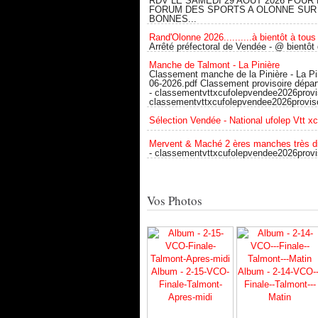
RDV LE SAMEDI 29 AOUT 2026 POUR 
FORUM DES SPORTS A OLONNE SUR
BONNES...
Rand'Olonne 2026..........à bientôt à tous 
Arrêté préfectoral de Vendée - @ bientôt
Manche de Talmont - La Pinière
Classement manche de la Pinière - La Pi
06-2026.pdf Classement provisoire dépa
- classementvttxcufolepvendee2026provis
classementvttxcufolepvendee2026proviso
Sélection Vendée - National ufolep Vtt x
Mervent & Maché 2 ères manches très d
- classementvttxcufolepvendee2026provi
Vos Photos
Album - 2-15-VCO-
Album - 2-14-VCO--
Finale-Talmont-
Finale--Talmont---
Apres-midi
Matin