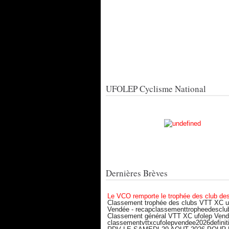
UFOLEP Cyclisme National
Dernières Brèves
Le VCO remporte le trophée des club de
Classement trophée des clubs VTT XC u
Vendée - recapclassementtropheedesclu
Classement général VTT XC ufolep Vend
classementvttxcufolepvendee2026definiti