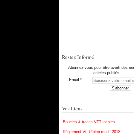
Restez Informé
Abonnez-vous pour être averti des n
articles publiés.
Email
Vos Liens
Boucles & traces VTT locales
Règlement Vtt Ufolep modif.2018