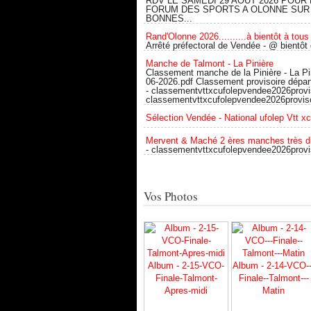
RDV LE SAMEDI 29 AOUT 2026 POUR 
FORUM DES SPORTS A OLONNE SUR
BONNES...
Rand'Olonne 2026..........à bientôt à tous 
Arrêté préfectoral de Vendée - @ bientôt
Manche de Talmont - La Pinière
Classement manche de la Pinière - La Pi
06-2026.pdf Classement provisoire dépa
- classementvttxcufolepvendee2026provis
classementvttxcufolepvendee2026proviso
Sélection Vendée - National ufolep Vtt x
Mervent & Maché 2 ères manches très d
- classementvttxcufolepvendee2026provi
Vos Photos
Album - 2-15-VCO-
Album - 2-14-VCO--
Finale-Talmont-
Finale--Talmont---
Apres-midi
Matin