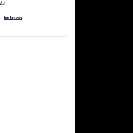
Olonne au départ des Sables d'Olonne RDV départs en cours 
les breves