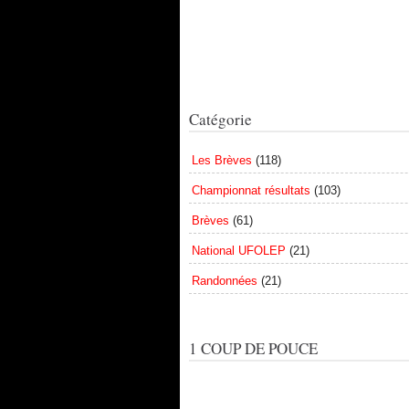
Catégorie
Les Brèves
(118)
Championnat résultats
(103)
Brèves
(61)
National UFOLEP
(21)
Randonnées
(21)
1 COUP DE POUCE