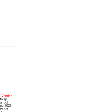
s Vendée
folep
bs.pdf
ée 2026 -
fv.pdf