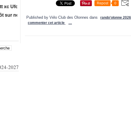
Repost
0
folep à Talmont St Hilaire, ...puis le 12 Juillet La Rand'
r nos manifestations !
Published by Vélo Club des Olonnes
dans
rando'olonne 2026
commenter cet article
…
24-2027