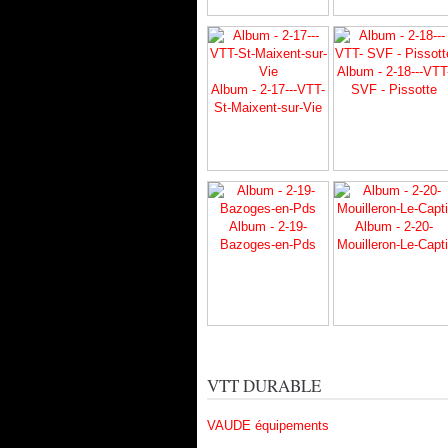
Album - 2-18---VTT
Album - 2-17---VTT-
SVF - Pissotte
St-Maixent-sur-Vie
Album - 2-19-
Album - 2-20-
Bazoges-en-Pds
Mouilleron-Le-Capti
VTT DURABLE
VAUDE équipements