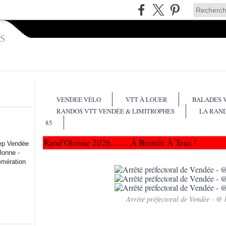
S
VENDEE VÉLO
VTT À LOUER
BALADES 
RANDOS VTT VENDÉE & LIMITROPHES
LA RAN
85
Rand'Olonne 2026..........à Bientôt À Tous !
lep Vendée
lonne -
omération
Arrêté préfectoral de Vendée - @ 