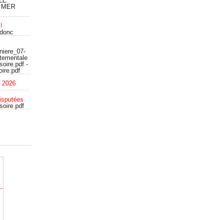
LE
 MER
!
 donc
niere_07-
rtementale
oire.pdf -
ire.pdf
c 2026
isputées
soire.pdf
-