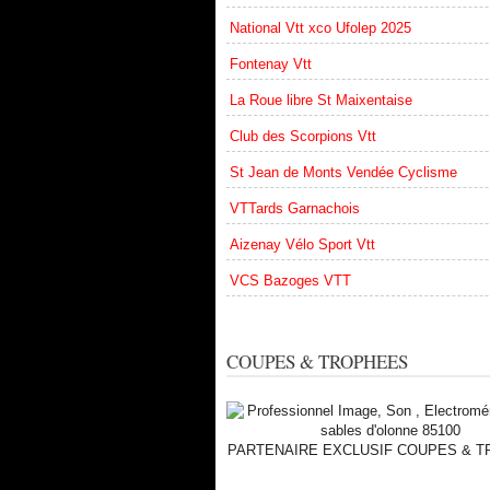
National Vtt xco Ufolep 2025
Fontenay Vtt
La Roue libre St Maixentaise
Club des Scorpions Vtt
St Jean de Monts Vendée Cyclisme
VTTards Garnachois
Aizenay Vélo Sport Vtt
VCS Bazoges VTT
COUPES & TROPHEES
PARTENAIRE EXCLUSIF COUPES & 