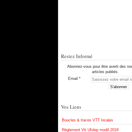
Restez Informé
Abonnez-vous pour être averti des n
articles publiés.
Email
Vos Liens
Boucles & traces VTT locales
Règlement Vtt Ufolep modif.2018