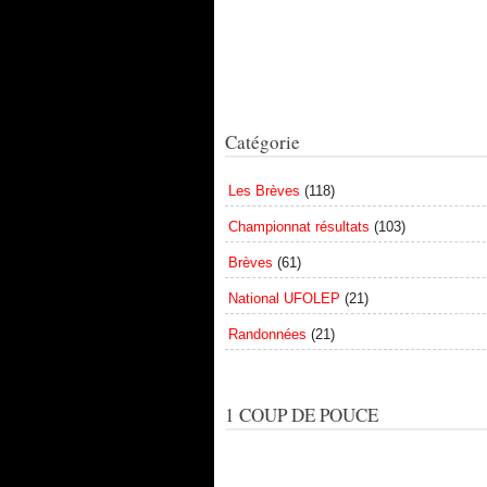
Catégorie
Les Brèves
(118)
Championnat résultats
(103)
Brèves
(61)
National UFOLEP
(21)
Randonnées
(21)
1 COUP DE POUCE