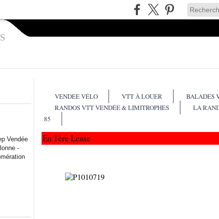
S
VENDEE VÉLO
VTT À LOUER
BALADES 
RANDOS VTT VENDÉE & LIMITROPHES
LA RAN
85
En 1ère Lente
lep Vendée
lonne -
omération