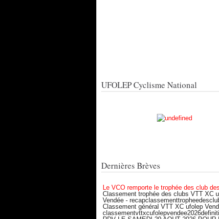
UFOLEP Cyclisme National
Dernières Brèves
Le VCO remporte le trophée des club de
Classement trophée des clubs VTT XC u
Vendée - recapclassementtropheedesclu
Classement général VTT XC ufolep Vend
classementvttxcufolepvendee2026definiti