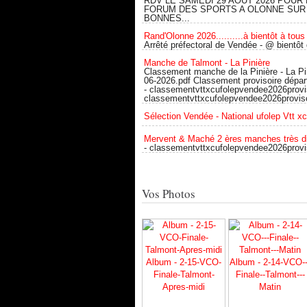
RDV LE SAMEDI 29 AOUT 2026 POUR 
FORUM DES SPORTS A OLONNE SUR
BONNES...
Rand'Olonne 2026..........à bientôt à tous 
Arrêté préfectoral de Vendée - @ bientôt
Manche de Talmont - La Pinière
Classement manche de la Pinière - La Pi
06-2026.pdf Classement provisoire dépa
- classementvttxcufolepvendee2026provis
classementvttxcufolepvendee2026proviso
Sélection Vendée - National ufolep Vtt x
Mervent & Maché 2 ères manches très d
- classementvttxcufolepvendee2026provi
Vos Photos
Album - 2-15-VCO-
Album - 2-14-VCO--
Finale-Talmont-
Finale--Talmont---
Apres-midi
Matin