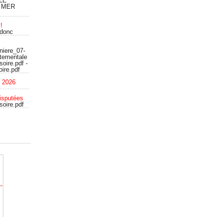
LE
 MER
!
 donc
niere_07-
rtementale
oire.pdf -
ire.pdf
c 2026
isputées
soire.pdf
-