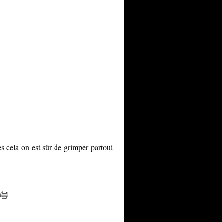
e, ...puis le 12 Juillet La Rand'Olonne au départ des Sabl
s cela on est sûr de grimper partout