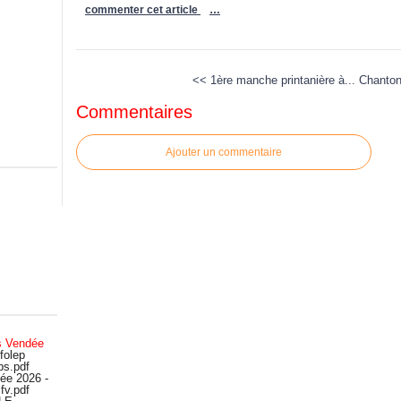
commenter cet article
…
<< 1ère manche printanière à...
Chanton
Commentaires
Ajouter un commentaire
s Vendée
folep
bs.pdf
ée 2026 -
fv.pdf