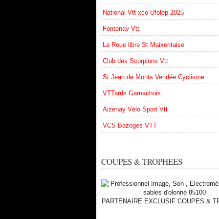
National Vtt xco Ufolep 2025
Fontenay Vtt
La Roue libre St Maixentaise
Club des Scorpions Vtt
St Jean de Monts Vendée Cyclisme
VTTards Garnachois
Aizenay Vélo Sport Vtt
VCS Bazoges VTT
COUPES & TROPHEES
PARTENAIRE EXCLUSIF COUPES & 