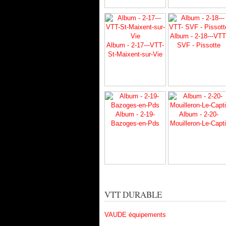
Album - 2-18---VTT
Album - 2-17---VTT-
SVF - Pissotte
St-Maixent-sur-Vie
Album - 2-19-
Album - 2-20-
Bazoges-en-Pds
Mouilleron-Le-Capti
VTT DURABLE
VAUDE équipements