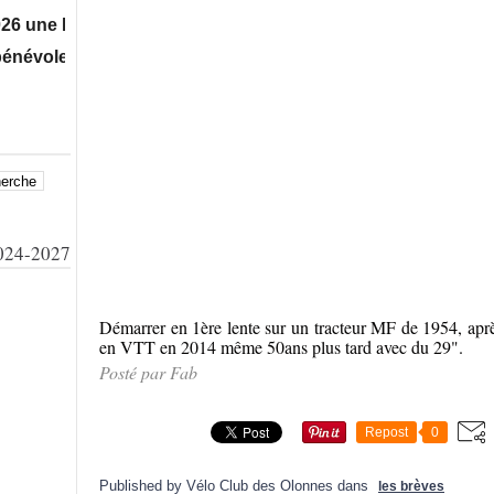
ne Manche Départementale Vtt xc Ufolep à Talmont St Hilair
oles de votre soutien à bientôt sur nos manifestations !
24-2027
Démarrer en 1ère lente sur un tracteur MF de 1954, aprè
en VTT en 2014 même 50ans plus tard avec du 29".
Posté par Fab
Repost
0
Published by Vélo Club des Olonnes
dans
les brèves