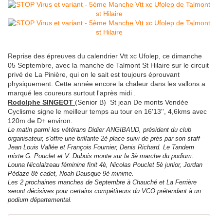
Reprise des épreuves du calendrier Vtt xc Ufolep, ce dimanche
05 Septembre, avec la manche de Talmont St Hilaire sur le circuit
privé de La Pinière, qui on le sait est toujours éprouvant
physiquement. Cette année encore la chaleur dans les vallons a
marqué les coureurs surtout l'après midi .
Rodolphe SINGEOT
(Senior B) St jean De monts Vendée
Cyclisme signe le meilleur temps au tour en 16'13'', 4,6kms avec
120m de D+ environ.
Le matin parmi les vétérans Didier ANGIBAUD, président du club
organisateur, s'offre une brillante 2è place suivi de près par son staff
Jean Louis Vallée et François Fournier, Denis Richard. Le Tandem
mixte G. Pouclet et V. Dubois monte sur la 3è marche du podium.
Louna Nicolaizeau féminine finit 4è, Nicolas Pouclet 5è junior, Jordan
Pédaze 8è cadet, Noah Dausque 9è minime.
Les 2 prochaines manches de Septembre à Chauché et La Ferrière
seront décisives pour certains compétiteurs du VCO prétendant à un
podium départemental.