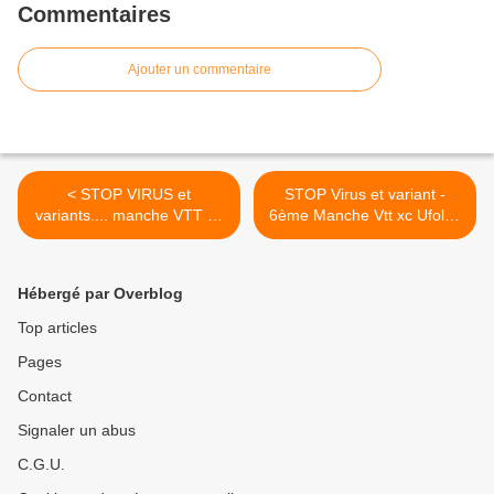
Commentaires
Ajouter un commentaire
< STOP VIRUS et
STOP Virus et variant -
variants.... manche VTT xc
6ème Manche Vtt xc Ufolep
Ufolep de Talmont St Hilaire
de Chauché >
Hébergé par Overblog
Top articles
Pages
Contact
Signaler un abus
C.G.U.