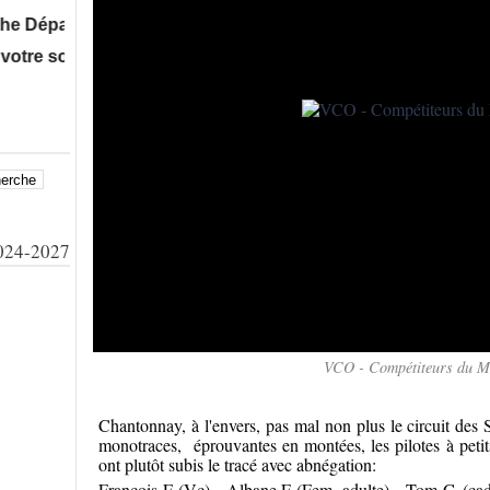
partementale Vtt xc Ufolep à Talmont St Hilaire, ...puis le
 soutien à bientôt sur nos manifestations !
24-2027
VCO - Compétiteurs du M
Chantonnay, à l'envers, pas mal non plus le circuit des
monotraces, éprouvantes en montées, les pilotes à petits 
ont plutôt subis le tracé avec abnégation:
François F (Vc) - Albane F (Fem. adulte) - Tom G (cad