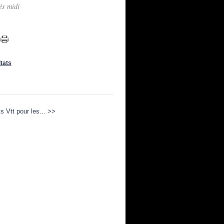
ès midi
tats
s Vtt pour les... >>