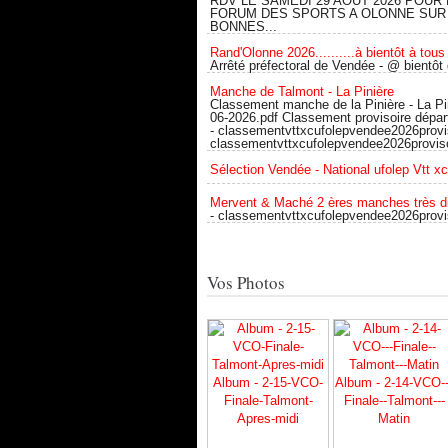
RDV LE SAMEDI 29 AOUT 2026 POUR 
FORUM DES SPORTS A OLONNE SUR
BONNES...
Rand'Olonne 2026..........à bientôt à tous 
Arrêté préfectoral de Vendée - @ bientôt
Manche de Talmont - La Pinière
Classement manche de la Pinière - La Pi
06-2026.pdf Classement provisoire dépa
- classementvttxcufolepvendee2026provis
classementvttxcufolepvendee2026proviso
Sélection Vendée - National ufolep Vtt x
Mervent & Maché 2 ères manches très d
- classementvttxcufolepvendee2026provi
Vos Photos
Album - 2-15-VCO-
Album - 2-14-VCO--
Finale-Talmont-
Finale--Talmont---
Apres-midi
Matin