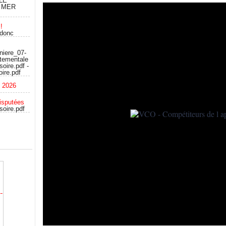
LE
 MER
!
 donc
niere_07-
rtementale
oire.pdf -
ire.pdf
c 2026
isputées
soire.pdf
-