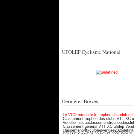
UFOLEP Cyclisme National
Dernières Brèves
Le VCO remporte le trophée des club de
Classement trophée des clubs VTT XC u
Vendée - recapclassementtropheedesclu
Classement général VTT XC ufolep Vend
classementvttxcufolepvendee2026definiti