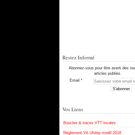
Restez Informé
Abonnez-vous pour être averti des n
articles publiés.
Email
Vos Liens
Boucles & traces VTT locales
Règlement Vtt Ufolep modif.2018