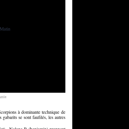
 12 Juillet La Rand'Olonne au départ des Sables d'Olonne R
atin
 Scorpions à dominante technique de
gabarits se sont faufilés, les autres
et) - Nolane P. (benjamin) prennent