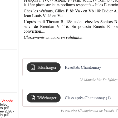
la 1ère place sur leurs podiums respectifs - Jules E termi
Chez les vétérans, Gilles P. 8è Va - en Vb 10è Didier A.
Jean Louis V. 4è en Vc
L'après midi Titouan B. 18è cadet, chez les Seniors 
suivi de Brendan V 11è. En poussin Emeric P. bouc
conviction....!
Classements en cours en validation
Télécharger
Résultats Chantonnay
2è Manche Vtt Xc Ufolep
Télécharger
Class après Chantonnay (1)
s Vendée
folep
bs.pdf
Provisoire Championnat de Vendée Vt
ée 2026 -
fv.pdf