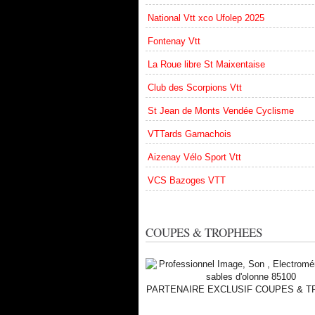
National Vtt xco Ufolep 2025
Fontenay Vtt
La Roue libre St Maixentaise
Club des Scorpions Vtt
St Jean de Monts Vendée Cyclisme
VTTards Garnachois
Aizenay Vélo Sport Vtt
VCS Bazoges VTT
COUPES & TROPHEES
PARTENAIRE EXCLUSIF COUPES & 