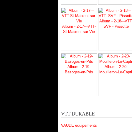
Album - 2-18---VTT
Album - 2-17---VTT-
SVF - Pissotte
St-Maixent-sur-Vie
Album - 2-19-
Album - 2-20-
Bazoges-en-Pds
Mouilleron-Le-Capti
VTT DURABLE
VAUDE équipements