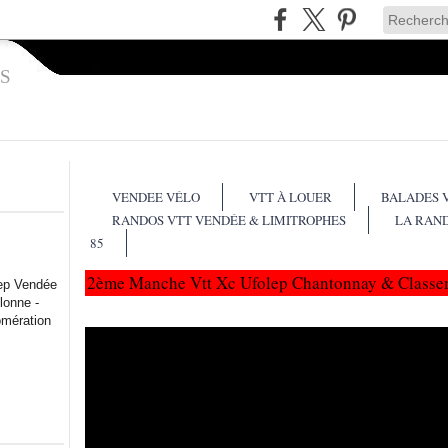
S
VENDEE VÉLO
VTT À LOUER
BALADES 
RANDOS VTT VENDÉE & LIMITROPHES
LA RAN
85
2ème Manche Vtt Xc Ufolep Chantonnay & Classe
lep Vendée
lonne -
omération