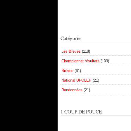
Catégorie
Les Brèves
(118)
Championnat résultats
(103)
Brèves
(61)
National UFOLEP
(21)
Randonnées
(21)
1 COUP DE POUCE