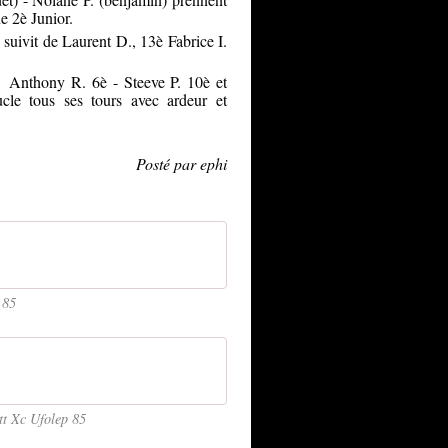
ne 2è Junior.
 suivit de Laurent D., 13è Fabrice I.
B Anthony R. 6è - Steeve P. 10è et
le tous ses tours avec ardeur et
Posté par ephi
 85
t Xc Ufolep 85