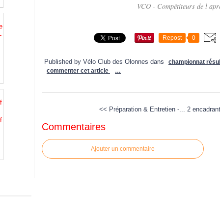
VCO - Compétiteurs de l apr
-
Repost
0
Published by Vélo Club des Olonnes
dans
championnat résul
commenter cet article
…
<< Préparation & Entretien -...
2 encadrant
f
Commentaires
Ajouter un commentaire