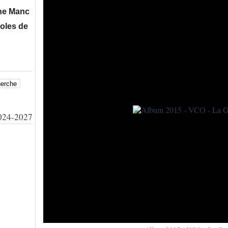
nche Départementale Vtt xc Ufolep à Talmont St Hilaire, ..
e votre soutien à bientôt sur nos manifestations !
24-2027