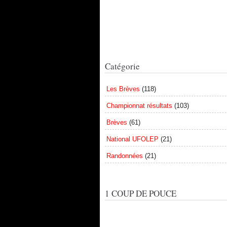
Catégorie
Les Brèves
(118)
Championnat résultats
(103)
Brèves
(61)
National UFOLEP
(21)
Randonnées
(21)
1 COUP DE POUCE