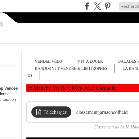
S
VENDEE VÉLO
VTT À LOUER
BALADES 
RANDOS VTT VENDÉE & LIMITROPHES
LA RAN
85
5è Manche Vtt Xc Ufolep À La Garnache
lep Vendée
lonne -
omération
Télécharger
classementgarnacheofficiel
Classement de la 5è Man