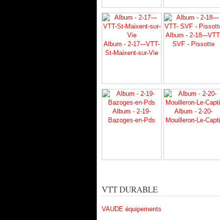
Album - 2-18---VTT
Album - 2-17---VTT-
SVF - Pissotte
St-Maixent-sur-Vie
Album - 2-19-
Album - 2-20-
Bazoges-en-Pds
Mouilleron-Le-Capti
VTT DURABLE
VAUDE équipements