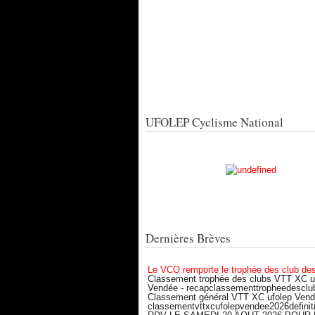
UFOLEP Cyclisme National
Dernières Brèves
Le VCO remporte le trophée des club de
Classement trophée des clubs VTT XC u
Vendée - recapclassementtropheedesclu
Classement général VTT XC ufolep Vend
classementvttxcufolepvendee2026definiti