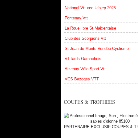
National Vtt xco Ufolep 2025
Fontenay Vtt
La Roue libre St Maixentaise
Club des Scorpions Vtt
St Jean de Monts Vendée Cyclisme
VTTards Garnachois
Aizenay Vélo Sport Vtt
VCS Bazoges VTT
COUPES & TROPHEES
PARTENAIRE EXCLUSIF COUPES & 