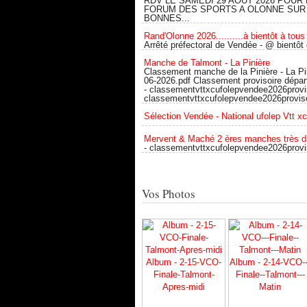
RDV LE SAMEDI 29 AOUT 2026 POUR 
FORUM DES SPORTS A OLONNE SUR
BONNES...
Rand'Olonne 2026..........à bientôt à tous 
Arrêté préfectoral de Vendée - @ bientôt
Manche de Talmont - La Pinière
Classement manche de la Pinière - La Pi
06-2026.pdf Classement provisoire dépa
- classementvttxcufolepvendee2026provis
classementvttxcufolepvendee2026proviso
Sélection Vendée - National ufolep Vtt x
Mervent & Maché 2 ères manches très d
- classementvttxcufolepvendee2026provi
Vos Photos
Album - 2-15-VCO-
Album - 2-14-VCO--
Finale-Talmont-
Finale--Talmont---
Apres-midi
Matin