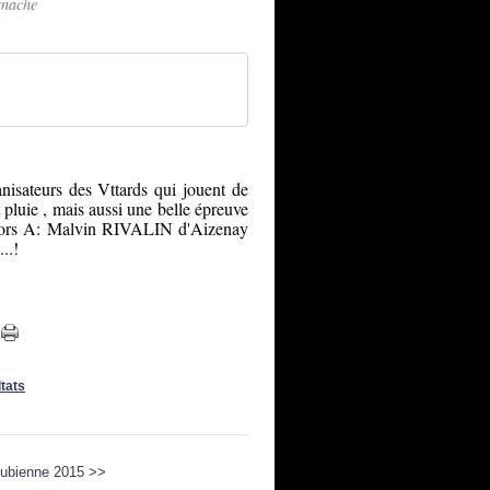
rnache
isateurs des Vttards qui jouent de
 pluie , mais aussi une belle épreuve
niors A: Malvin RIVALIN d'Aizenay
..!
tats
ubienne 2015 >>