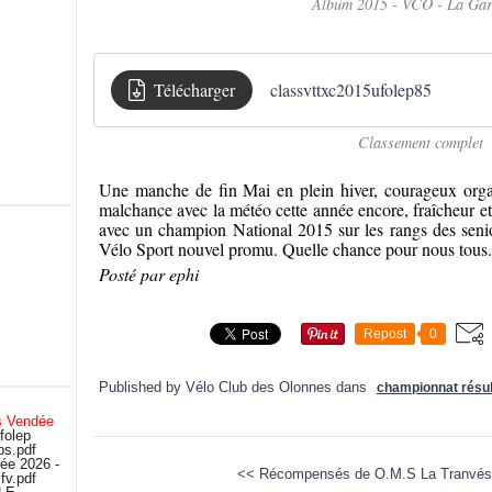
Album 2015 - VCO - La Ga
Télécharger
classvttxc2015ufolep85
Classement complet
Une manche de fin Mai en plein hiver, courageux organ
malchance avec la météo cette année encore, fraîcheur et
avec un champion National 2015 sur les rangs des se
Vélo Sport nouvel promu. Quelle chance pour nous tous..
Posté par ephi
Repost
0
Published by Vélo Club des Olonnes
dans
championnat résul
s Vendée
folep
bs.pdf
ée 2026 -
<< Récompensés de O.M.S
La Tranvés
fv.pdf