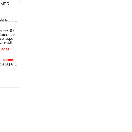
LE
 MER
!
 donc
niere_07-
rtementale
oire.pdf -
ire.pdf
c 2026
isputées
soire.pdf
-