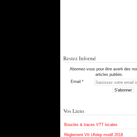
Restez Informé
Abonnez-vous pour être averti des n
articles publiés.
Email
Vos Liens
Boucles & traces VTT locales
Règlement Vtt Ufolep modif.2018