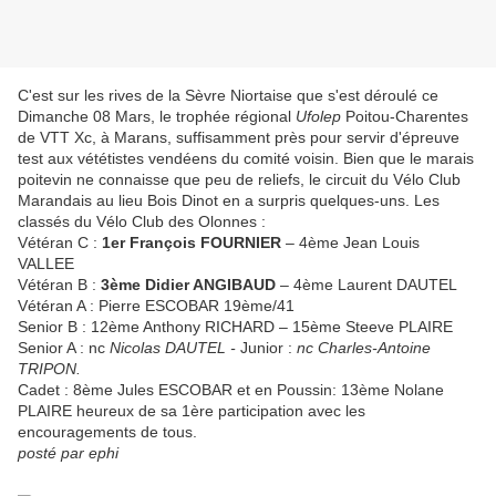
C'est sur les rives de la Sèvre Niortaise que s'est déroulé ce
Dimanche 08 Mars, le trophée régional
Ufolep
Poitou-Charentes
de VTT Xc, à Marans, suffisamment près pour servir d'épreuve
test aux vététistes vendéens du comité voisin. Bien que le marais
poitevin ne connaisse que peu de reliefs, le circuit du Vélo Club
Marandais au lieu Bois Dinot en a surpris quelques-uns. Les
classés du Vélo Club des Olonnes :
Vétéran C :
1er François FOURNIER
– 4ème Jean Louis
VALLEE
Vétéran B :
3ème Didier ANGIBAUD
– 4ème Laurent DAUTEL
Vétéran A : Pierre ESCOBAR 19ème/41
Senior B : 12ème Anthony RICHARD – 15ème Steeve PLAIRE
Senior A : nc
Nicolas DAUTEL -
Junior :
nc Charles-Antoine
TRIPON.
Cadet : 8ème Jules ESCOBAR et en Poussin: 13ème Nolane
PLAIRE heureux de sa 1ère participation avec les
encouragements de tous.
posté par ephi