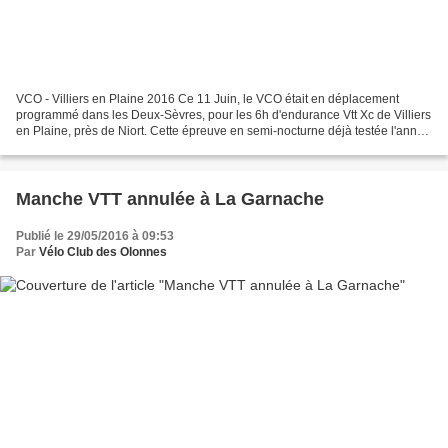
VCO - Villiers en Plaine 2016 Ce 11 Juin, le VCO était en déplacement
programmé dans les Deux-Sèvres, pour les 6h d'endurance Vtt Xc de Villiers
en Plaine, près de Niort. Cette épreuve en semi-nocturne déjà testée l'année
dernière par les Olonnais avait...
Manche VTT annulée à La Garnache
Publié le 29/05/2016 à 09:53
Par
Vélo Club des Olonnes