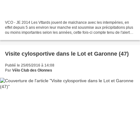
VCO - JE 2014 Les Vttards jouent de malchance avec les intempéries, en
effet depuis 5 ans environ leur manche est sousmise aux précipitations plus
ou moins importantes selon les années, cette fois-ci compte tenu de l'alerte
orange météo vigilance orage...
Visite cylosportive dans le Lot et Garonne (47)
Publié le 25/05/2016 à 14:08
Par
Vélo Club des Olonnes