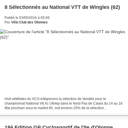
8 Sélectionnés au National VTT de Wingles (62)
Publié le 03/05/2016 à 05:00
Par
Vélo Club des Olonnes
Huit vététistes du VCO intégrerons la sélection de Vendée pour le
championnat National Vtt Xc Ufolep dans le Nord Pas de Calais du 14 au 16
Mai prochain sous le maillot 85, soit environ 20% de la sélection
Départementale comme les années passées. Tom...
18è Edition GP Cyclosportif de l'Ile d'Olonne