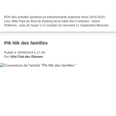
RDV des activités sportives et entrainements Automne Hiver 2019-2020 :
Lieu: Bike Park au fond du Parking de la Salle des Cordulies - Havre
d'Olonne - près de Super U A compter du mercredi 11 Septembre Mercredi
de 14h à 16h : Initiation VTT jeunes Poussin...
Pik Nik des familles
Publié le 30/06/2019 à 17:46
Par
Vélo Club des Olonnes